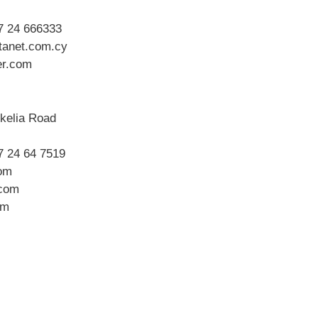
7 24 666333
anet.com.cy
er.com
kelia Road
7 24 64 7519
com
.com
om