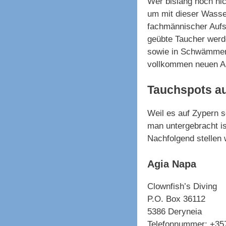
Wer bislang noch nic
um mit dieser Wasse
fachmännischer Aufs
geübte Taucher werd
sowie in Schwämmen 
vollkommen neuen A
Tauchspots au
Weil es auf Zypern so
man untergebracht is
Nachfolgend stellen 
Agia Napa
Clownfish’s Diving
P.O. Box 36112
5386 Deryneia
Telefonnummer: +35