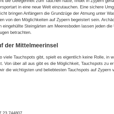
ht die Gelegenheit zum Tauchen hatte, findet in Zypern gena
rsportart in eine neue Welt einzutauchen. Eine sichere Um
icht bringen Anfängern die Grundzüge der Atmung unter Was
en von den Möglichkeiten auf Zypern begeistert sein. Archä
eingehüllte Steingärten am Meeresboden lassen jeden die 
ugen betrachten.
f der Mittelmeerinsel
 viele Tauchspots gibt, spielt es eigentlich keine Rolle, in 
t. Von über all aus gibt es die Möglichkeit, Tauchspots zu er
wir die wichtigsten und beliebtesten Tauchspots auf Zypern v
7 23 744807