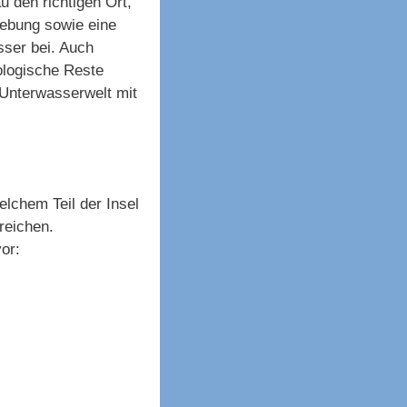
u den richtigen Ort,
gebung sowie eine
ser bei. Auch
ologische Reste
Unterwasserwelt mit
welchem Teil der Insel
reichen.
or: